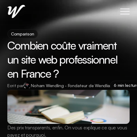
About
A Propos
Comparison
Blog
Combien coûte vraiment 
Features
un site web professionnel 
Pricing
Coming Soon
en France ?
Legal
404
6 min lectur
Ecrit par
Noham Wendling - Fondateur de Wendlia
Tutorials
Book a call
Nous contacter
Des prix transparents, enfin. On vous explique ce que vous 
payez et pourquoi.